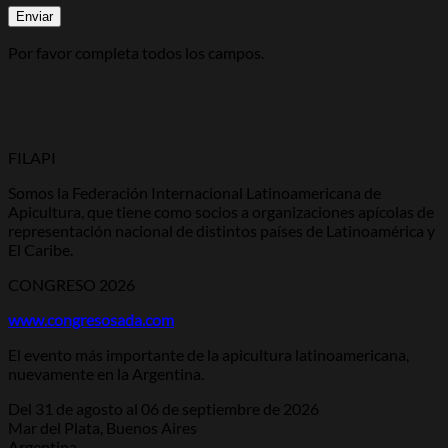
Por favor completa todos los campos.
FILAPI
Somos la Federación Internacional Latinoamericana de
Apicultura, que tiene como socios a organizaciones apícolas de
representación nacional de distintos países de Latinoamérica y
El Caribe.
CONGRESO 2026
www.congresosada.com
El evento más importante de la apicultura latinoamericana,
nuevamente en la Argentina.
Del 31 de agosto al 06 de septiembre de 2026
Mar del Plata, Buenos Aires
Argentina.