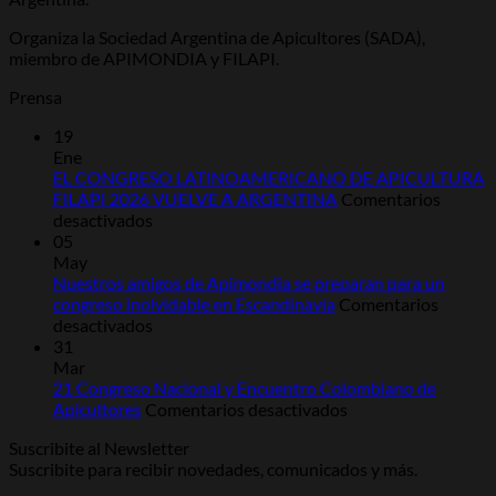
Organiza la Sociedad Argentina de Apicultores (SADA),
miembro de APIMONDIA y FILAPI.
Prensa
19
Ene
EL CONGRESO LATINOAMERICANO DE APICULTURA
FILAPI 2026 VUELVE A ARGENTINA
Comentarios
en
desactivados
EL
05
CONGRESO
May
LATINOAMERICANO
Nuestros amigos de Apimondia se preparan para un
DE
congreso inolvidable en Escandinavia
Comentarios
APICULTURA
en
desactivados
FILAPI
Nuestros
31
2026
amigos
Mar
VUELVE
de
21 Congreso Nacional y Encuentro Colombiano de
A
Apimondia
en
Apicultores
Comentarios desactivados
ARGENTINA
se
21
Suscribite al Newsletter
preparan
Congreso
Suscribite para recibir novedades, comunicados y más.
para
Nacional
un
y