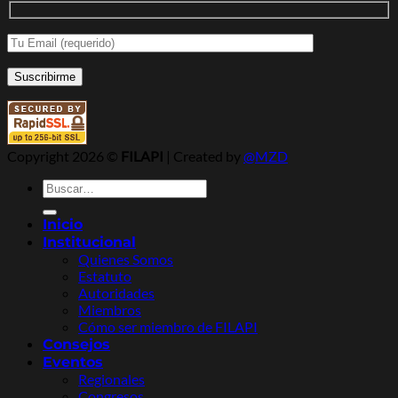
congreso
Encuentro
inolvidable
Colombiano
en
de
Escandinavia
Apicultores
Copyright 2026 ©
FILAPI
| Created by
@MZD
Buscar
por:
Inicio
Institucional
Quienes Somos
Estatuto
Autoridades
Miembros
Cómo ser miembro de FILAPI
Consejos
Eventos
Regionales
Congresos