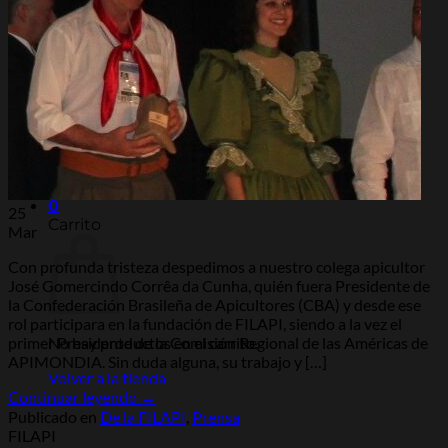
Anteriores
Argentina 2026
Actividades
De la FILAPI
De la Region
Noticias
Contacto
0
25
Carrito
Mar
Con profunda tristeza despedimos a nuestro colega apicultor
José Gomercindo Corrêa da Cunha, quién fuera Presidente de
la Confederación Brasileña de Apicultores (CBA) y desde ese
rol participara en la fundación de FILAPI, siendo a la vez el
No hay productos en el carrito.
primer Presidente de la Comisión Regional de las Américas de
APIMONDIA. Sin duda alguna, su trabajo y […]
Volver a la tienda
Continuar leyendo
→
Publicado en
De la FILAPI
,
Prensa
FILAPI