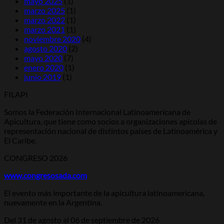
mayo 2025
(1)
Corrêa
marzo 2025
(1)
da
marzo 2022
(1)
Cunha
marzo 2021
(1)
noviembre 2020
(4)
agosto 2020
(2)
mayo 2020
(7)
enero 2020
(1)
junio 2019
(1)
FILAPI
Somos la Federación Internacional Latinoamericana de
Apicultura, que tiene como socios a organizaciones apícolas de
representación nacional de distintos países de Latinoamérica y
El Caribe.
CONGRESO 2026
www.congresosada.com
El evento más importante de la apicultura latinoamericana,
nuevamente en la Argentina.
Del 31 de agosto al 06 de septiembre de 2026