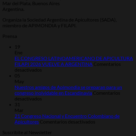
Mar del Plata, Buenos Aires
Argentina.
Organiza la Sociedad Argentina de Apicultores (SADA),
miembro de APIMONDIA y FILAPI.
Prensa
19
Ene
EL CONGRESO LATINOAMERICANO DE APICULTURA
FILAPI 2026 VUELVE A ARGENTINA
Comentarios
en
desactivados
EL
05
CONGRESO
May
LATINOAMERICANO
Nuestros amigos de Apimondia se preparan para un
DE
congreso inolvidable en Escandinavia
Comentarios
APICULTURA
en
desactivados
FILAPI
Nuestros
31
2026
amigos
Mar
VUELVE
de
21 Congreso Nacional y Encuentro Colombiano de
A
Apimondia
en
Apicultores
Comentarios desactivados
ARGENTINA
se
21
Suscribite al Newsletter
preparan
Congreso