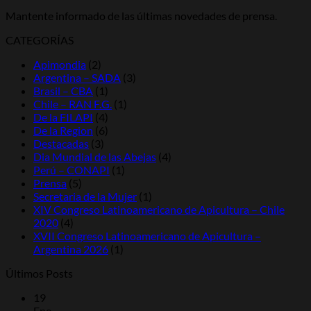
Mantente informado de las últimas novedades de prensa.
CATEGORÍAS
Apimondia
(2)
Argentina – SADA
(3)
Brasil – CBA
(1)
Chile – RAN F.G.
(1)
De la FILAPI
(4)
De la Region
(6)
Destacadas
(3)
Dia Mundial de las Abejas
(4)
Perú – CONAPI
(1)
Prensa
(5)
Secretaria de la Mujer
(1)
XIV Congreso Latinoamericano de Apicultura – Chile
2020
(4)
XVII Congreso Latinoamericano de Apicultura –
Argentina 2026
(1)
Últimos Posts
19
Ene