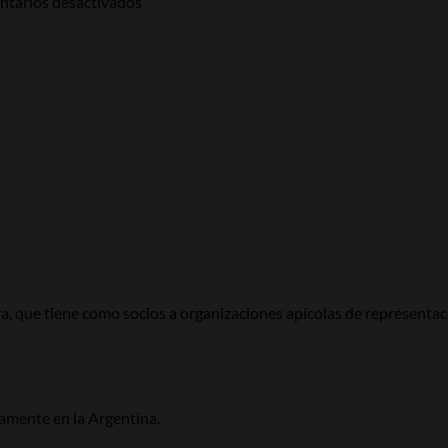
ubén
en
Colombiano
congre
tarios desactivados
era
Fallecimiento
de
inolvid
de
Apicultores
en
José
Escand
Gomercindo
Corrêa
da
Cunha
, que tiene como socios a organizaciones apícolas de representació
amente en la Argentina.