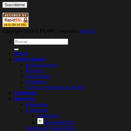
Copyright 2026 ©
FILAPI
| Created by
@MZD
Buscar
por:
Inicio
Institucional
Quienes Somos
Estatuto
Autoridades
Miembros
Cómo ser miembro de FILAPI
Consejos
Eventos
Regionales
Congresos
Anteriores
Argentina 2026
Noticias de FILAPI 2022