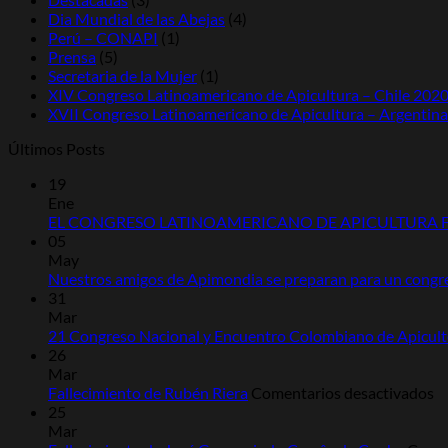
Dia Mundial de las Abejas
(4)
Perú – CONAPI
(1)
Prensa
(5)
Secretaria de la Mujer
(1)
XIV Congreso Latinoamericano de Apicultura – Chile 202
XVII Congreso Latinoamericano de Apicultura – Argentin
Últimos Posts
19
Ene
EL CONGRESO LATINOAMERICANO DE APICULTURA FI
05
May
Nuestros amigos de Apimondia se preparan para un congre
31
Mar
21 Congreso Nacional y Encuentro Colombiano de Apicult
26
Mar
e
Fallecimiento de Rubén Riera
Comentarios desactivados
Fa
25
d
Mar