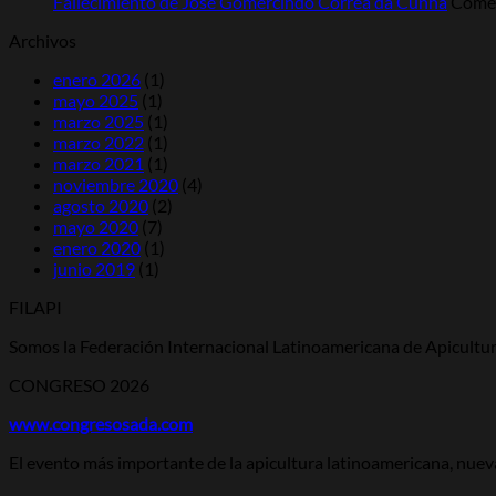
R
Fallecimiento de José Gomercindo Corrêa da Cunha
Comen
Ri
Archivos
enero 2026
(1)
mayo 2025
(1)
marzo 2025
(1)
marzo 2022
(1)
marzo 2021
(1)
noviembre 2020
(4)
agosto 2020
(2)
mayo 2020
(7)
enero 2020
(1)
junio 2019
(1)
FILAPI
Somos la Federación Internacional Latinoamericana de Apicultura
CONGRESO 2026
www.congresosada.com
El evento más importante de la apicultura latinoamericana, nuev