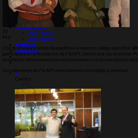
Regionales
Congresos
Anteriores
Argentina 2026
Actividades
25
De la FILAPI
Mar
De la Region
Noticias
Con profunda tristeza despedimos a nuestro colega apicultor
Jo
Contacto
participara en la fundación de FILAPI, siendo a la vez el primer
brasilera y latinoamericana esté presente a nivel mundial no será
Los miembros de FILAPI recordaremos tu trabajo y amistad.
0
Carrito
No hay productos en el carrito.
Volver a la tienda