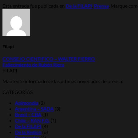
Esta entrada fue publicada en
De la FILAPI
,
Prensa
. Marque como
Filapi
CONSEJO CIENTIFICO – WALTER FIERRO
Fallecimiento de Rubén Riera
FILAPI
Mantente informado de las últimas novedades de prensa.
CATEGORÍAS
Apimondia
(2)
Argentina – SADA
(3)
Brasil – CBA
(1)
Chile – RAN F.G.
(1)
De la FILAPI
(4)
De la Region
(6)
Destacadas
(3)