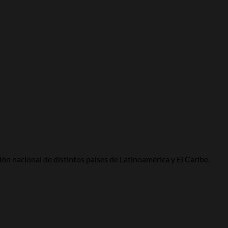
so
able
inavia
n nacional de distintos países de Latinoamérica y El Caribe.