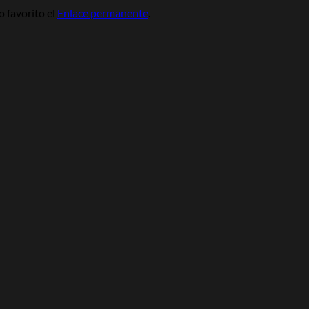
 favorito el
Enlace permanente
.