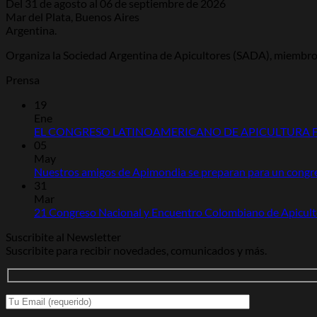
Del 31 de agosto al 06 de septiembre de 2026
Mar del Plata, Buenos Aires
Argentina.
Organiza la Sociedad Argentina de Apicultores (SADA), miemb
Prensa
19
Ene
EL CONGRESO LATINOAMERICANO DE APICULTURA FI
05
May
Nuestros amigos de Apimondia se preparan para un congre
31
Mar
21 Congreso Nacional y Encuentro Colombiano de Apicult
Suscribite al Newsletter
Suscribite para recibir novedades, comunicados y más.